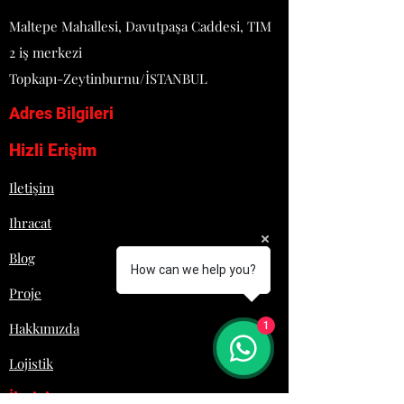
Maltepe Mahallesi, Davutpaşa Caddesi, TIM
2 iş merkezi
Topkapı-Zeytinburnu/İSTANBUL
Adres Bilgileri
Hizli Erişim
Iletişim
Ihracat
Blog
How can we help you?
Proje
Hakkımızda
1
Lojistik
İletişim