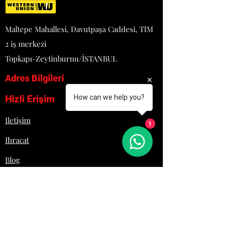
Maltepe Mahallesi, Davutpaşa Caddesi, TIM
2 iş merkezi
Topkapı-Zeytinburnu/İSTANBUL
Adres Bilgileri
Hizli Erişim
How can we help you?
Iletişim
1
Ihracat
Blog
Proje
Hakkımızda
Lojistik