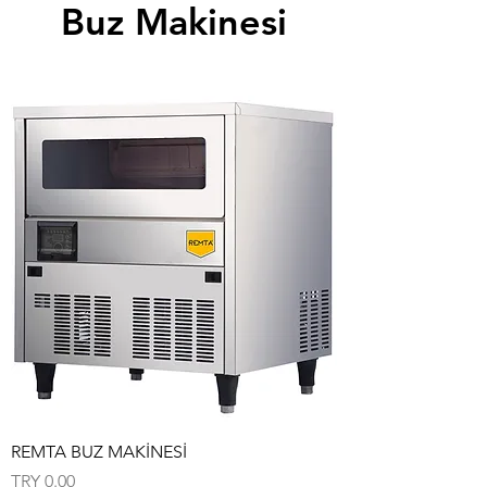
Buz Makinesi
REMTA BUZ MAKİNESİ
Price
TRY 0.00