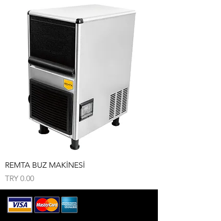
REMTA BUZ MAKİNESİ
Price
TRY 0.00