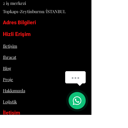
2 iş merkezi
Topkapı-Zeytinburnu/İSTANBUL
Adres Bilgileri
Hizli Erişim
Iletişim
Ihracat
Blog
How can we help you?
Proje
Hakkımızda
1
Lojistik
İletişim
+90 532 692 29 61