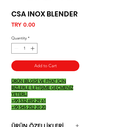
CSA INOX BLENDER
Price
TRY 0.00
Quantity
*
Add to Cart
ÜRÜN BİLGİSİ VE FİYAT İÇİN
BİZLERLE İLETİŞİME GEÇMENİZ
YETERLİ
+90 532 692 29 61
+90 545 252 20 20
ÜRÜN ÖZELLİKLERİ