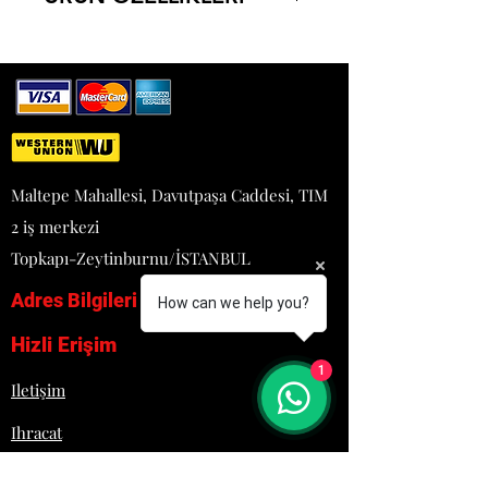
SEÇENEKLER
130*98*595
130*98*705
146*120*790
146*120*890
146*120*990
GENEL ÖZELLİKLER
Maltepe Mahallesi, Davutpaşa Caddesi, TIM
220 V - 1N 400W
2 iş merkezi
SABİT HIZ VE PASLANMAZ
ÇELİK BIÇAK
Topkapı-Zeytinburnu/İSTANBUL
PARÇALAYICI (300mm)
Adres Bilgileri
ÇIRPICI APARAT
(360 mm -
How can we help you?
COMBİ MODELLER İÇİN)
Hizli Erişim
EASY LOCK SİSTEMİ İLE KOLAY
1
KULLANIM
Iletişim
DEVİR HIZI: 13000 rpm
HASSAS TEKNOLOJİ
Ihracat
KAPASİTE : 1,5 2 LT
Blog