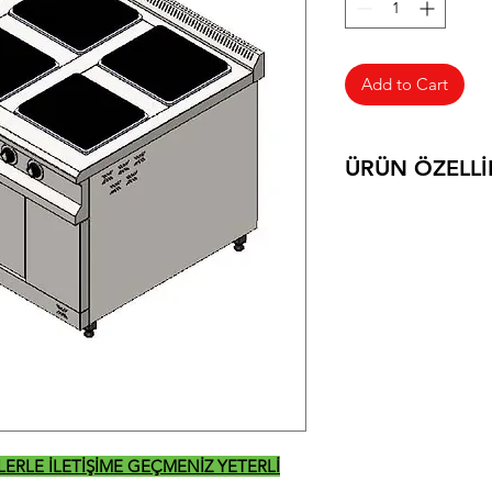
Add to Cart
ÜRÜN ÖZELLİ
ÜRÜN ÖLÇÜLERİ
380V-50Hz / 20 
115 KG
6+1 FIRIN
PASLANMAZ ÇE
PLEYTER ÜÇ KA
HER BİR ISITICI
OLARAK ÇALIŞA
FIRINLI
İZLERLE İLETİŞİME GEÇMENİZ YETERLİ