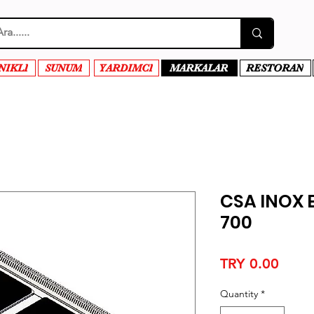
NIKLI
SUNUM
YARDIMCI
MARKALAR
RESTORAN
CSA INOX E
700
Price
TRY 0.00
Quantity
*