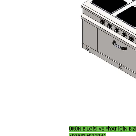
ÜRÜN BİLGİSİ VE FİYAT İÇİN B
+90 532 692 29 61