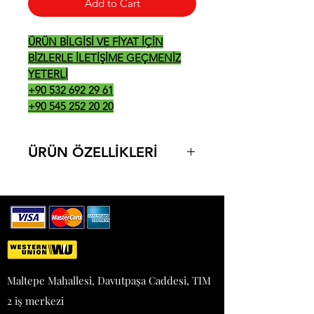
Add to Cart
ÜRÜN BİLGİSİ VE FİYAT İÇİN
BİZLERLE İLETİŞİME GEÇMENİZ
YETERLİ
+90 532 692 29 61
+90 545 252 20 20
ÜRÜN ÖZELLİKLERİ
1200*700*300
6 ADET KAPASİTE
51 KG
12 KW
220 V
Maltepe Mahallesi, Davutpaşa Caddesi, TIM
2 iş merkezi