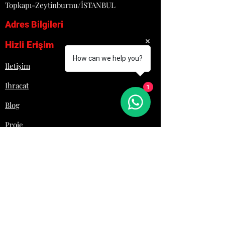
Topkapı-Zeytinburnu/İSTANBUL
Adres Bilgileri
Hizli Erişim
How can we help you?
Iletişim
Ihracat
1
Blog
Proje
Hakkımızda
Lojistik
İletişim
+90 532 692 29 61
Laziromutfak@gmail.com