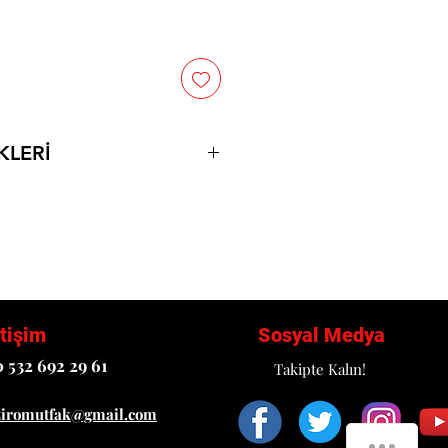
KLERİ
İLGİ 2. GÖRSELDE MEVCUT
etişim
Sosyal Medya
 532 692 29 61
Takipte Kalın!
ziromutfak@gmail.com
How can we help you?