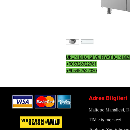
ÜRÜN BİLGİSİ VE FİYAT İÇİN B
+905326922961
+905452522020
Adres Bilgileri
Maltepe Mahallesi, D
TIM 2 iş merkezi
Topkapı-Zeytinburn