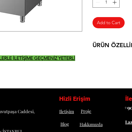
Add to Cart
ÜRÜN ÖZELLİ
DETAYLI TEKNİK B
İZLERLE İLETİŞİME GEÇMENİZ YETERLİ
Hizli Erişim
İl
+90
Proje
avutpaşa Caddesi,
Iletişim
La
Blog
Hakkımızda
u/İSTANBUL