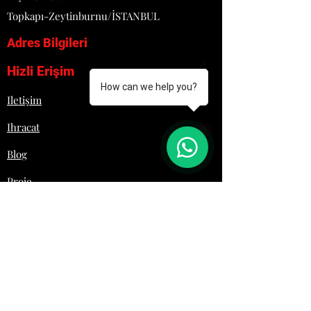
• Kolay temizlenebilir, sağlam ve
Topkapı-Zeytinburnu/İSTANBUL
hijyeniktir.
Adres Bilgileri
DETAYLI TEKNİK BİLGİ 2.
GÖRSELDE MEVCUT
Hizli Erişim
How can we help you?
Iletişim
Ihracat
1
Blog
Proje
Hakkımızda
Lojistik
İletişim
+90 532 692 29 61
Laziromutfak@gmail.com