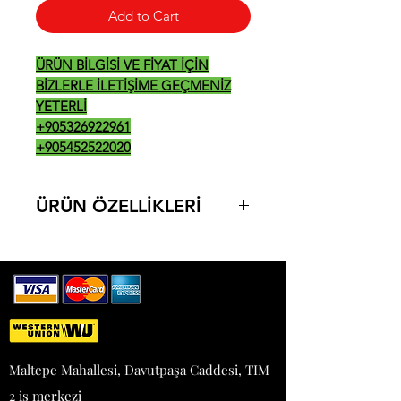
Add to Cart
ÜRÜN BİLGİSİ VE FİYAT İÇİN
BİZLERLE İLETİŞİME GEÇMENİZ
YETERLİ
+905326922961
+905452522020
ÜRÜN ÖZELLİKLERİ
• Paslanmaz çelik gövde
• 2, 4 ve 6 brülörlü modelleri vardır.
• Gaz muslukları emniyet ventillidir.
• Termokupl ve pilot ateşleme
tertibatı
vardır.
• Her bir brülör birbirinden
Maltepe Mahallesi, Davutpaşa Caddesi, TIM
bağımsız
2 iş merkezi
kontrol edilir.