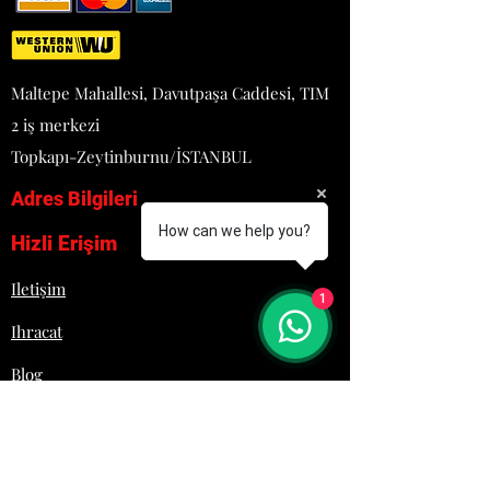
- Buz cinsi: 18 g
- Otomatik temizleme sistemi
- Güç: 0,59 Elek. kW ~ 50 Hz AC
220/230V 1N
Maltepe Mahallesi, Davutpaşa Caddesi, TIM
- Boyutlar: 735x603x960 mm
2 iş merkezi
- Ağırlık: 67 kg
Topkapı-Zeytinburnu/İSTANBUL
Adres Bilgileri
How can we help you?
Hizli Erişim
Iletişim
1
Ihracat
Blog
Proje
Hakkımızda