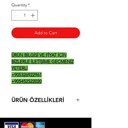
Quantity
*
Add to Cart
ÜRÜN BİLGİSİ VE FİYAT İÇİN
BİZLERLE İLETİŞİME GEÇMENİZ
YETERLİ
+905326922961
+905452522020
ÜRÜN ÖZELLİKLERİ
- Günlük buz yapma kapasitesi: 73
kg
- Depo kapasitesi: 40 kg