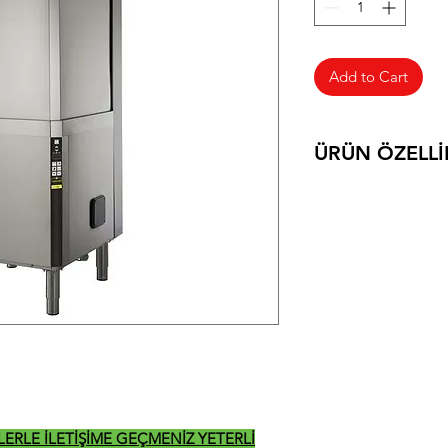
Add to Cart
ÜRÜN ÖZELLİ
DETAYLI TEKNİK B
İZLERLE İLETİŞİME GEÇMENİZ YETERLİ