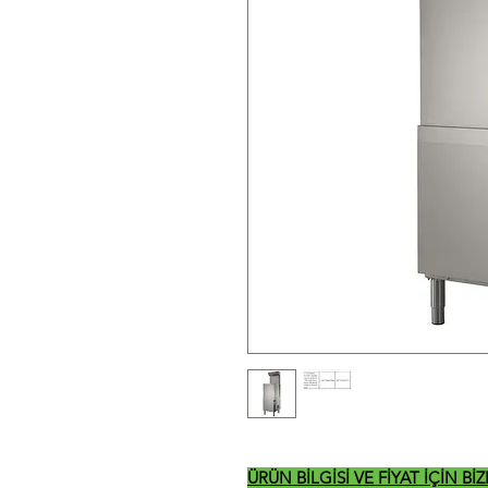
ÜRÜN BİLGİSİ VE FİYAT İÇİN B