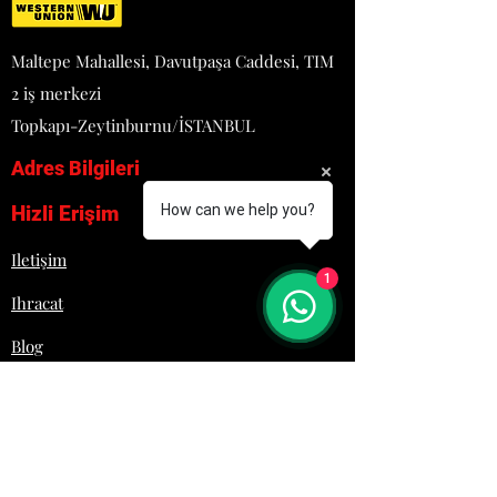
- Boyutlar: 568x800x817 mm
- Ağırlık: 58 kg
Maltepe Mahallesi, Davutpaşa Caddesi, TIM
2 iş merkezi
Topkapı-Zeytinburnu/İSTANBUL
Adres Bilgileri
Hizli Erişim
How can we help you?
Iletişim
1
Ihracat
Blog
Proje
Hakkımızda
Lojistik