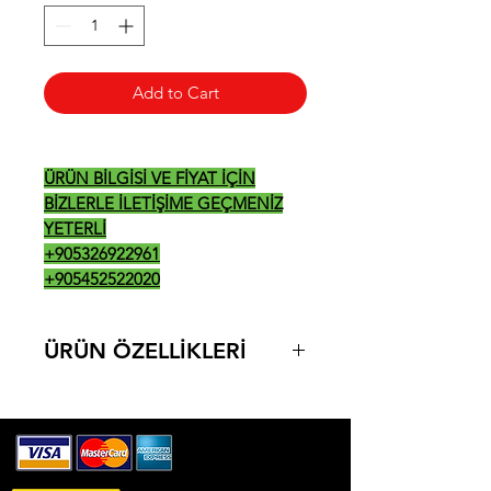
Add to Cart
ÜRÜN BİLGİSİ VE FİYAT İÇİN
BİZLERLE İLETİŞİME GEÇMENİZ
YETERLİ
+905326922961
+905452522020
ÜRÜN ÖZELLİKLERİ
- Depo kapasitesi: 21 kg
- Buz cinsi: 7gr veya 13x18x13 mm
- Güç: 0,24 Elek. kW ~ 50 Hz AC
220/230V 1N