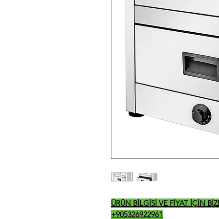
ÜRÜN BİLGİSİ VE FİYAT İÇİN B
+905326922961