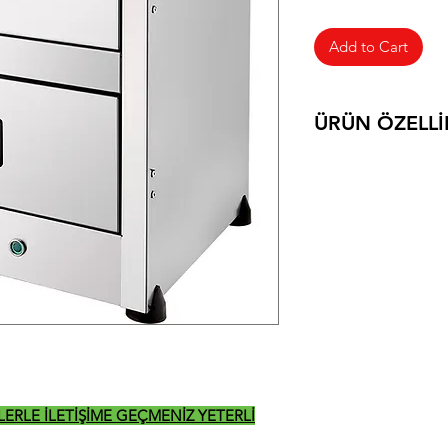
Add to Cart
ÜRÜN ÖZELLİ
ELEKTRİKLİ KUR
450*405*510
16 KG
600 W
İZLERLE İLETİŞİME GEÇMENİZ YETERLİ