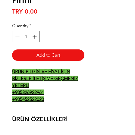
Fırını
Price
TRY 0.00
Quantity
*
Add to Cart
ÜRÜN BİLGİSİ VE FİYAT İÇİN
BİZLERLE İLETİŞİME GEÇMENİZ
YETERLİ
+905326922961
+905452522020
ÜRÜN ÖZELLİKLERİ
• 7” Renkli Dokunmatik kontrol