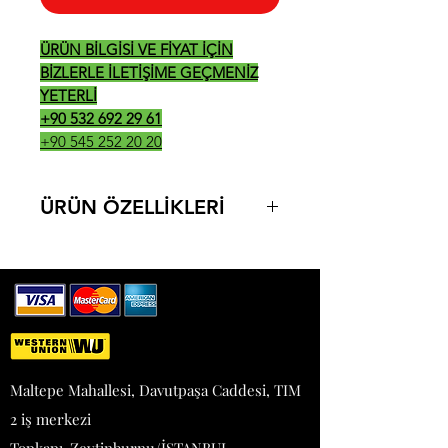
ÜRÜN BİLGİSİ VE FİYAT İÇİN
BİZLERLE İLETİŞİME GEÇMENİZ
YETERLİ
+90 532 692 29 61
+90 545 252 20 20
ÜRÜN ÖZELLİKLERİ
VHE.OG.01
MODEL: STATİK BOYALI
KAPASİTE: 800 GR / SEFER
GÜÇ: 220V / 50-60 Hz
MOTOR GÜCÜ: 0,37 KW / 9000
DEVİR
EBAT: 37*29*42
Maltepe Mahallesi, Davutpaşa Caddesi, TIM
AĞIRLIK: 20 KG
2 iş merkezi
KAPAK AÇILMASINA KARŞI
GÜVENLİK SENSÖRÜ