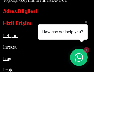
Topkapı-Zeytinburnu/İSTANBUL
HAREKETLİ DEVRİLEBİLİR
Adres Bilgileri
KAZAN
PASLANMAZ ÇELİK KAZAN
Hizli Erişim
KOLAY TEMİZLİK PRATİK
KULLANIM
How can we help you?
Iletişim
BUĞDAY UNU YAPIMINDA
KULLANILDIĞINDA
Ihracat
DOLDURULAN MALZEME
1
BIÇAK HİZASINI GEÇMEMELİ
Blog
Proje
Hakkımızda
Lojistik
İletişim
+90 532 692 29 61
Laziromutfak@gmail.com