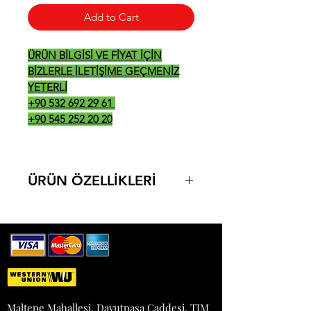
Add to Cart
ÜRÜN BİLGİSİ VE FİYAT İÇİN
BİZLERLE İLETİŞİME GEÇMENİZ
YETERLİ
+90 532 692 29 61
+90 545 252 20 20
ÜRÜN ÖZELLİKLERİ
VHE.EKN.12M-Y
MODEL: 12 NO MONOFAZE
KAPASİTE: 75KG
GÜÇ: 220 V
MOTOR GÜCÜ: 0,37 KW
0,50
HP
EBAT: 21*53*27
Maltepe Mahallesi, Davutpaşa Caddesi, TIM