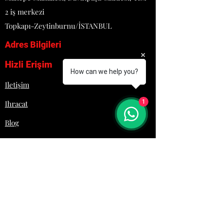
AĞIRLIK: 18 KG
2 iş merkezi
Topkapı-Zeytinburnu/İSTANBUL
Adres Bilgileri
Hizli Erişim
How can we help you?
Iletişim
1
Ihracat
Blog
Proje
Hakkımızda
Lojistik
İletişim
+90 532 692 29 61