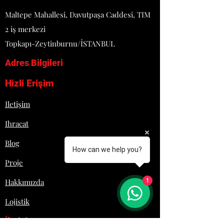
Maltepe Mahallesi, Davutpaşa Caddesi, TIM
2 iş merkezi
Topkapı-Zeytinburnu/İSTANBUL
Adres Bilgileri
Hizli Erişim
Iletişim
Ihracat
Blog
How can we help you?
Proje
Hakkımızda
1
Lojistik
İletişim