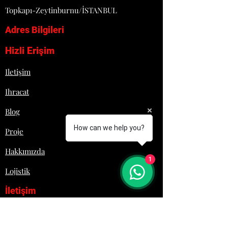
Topkapı-Zeytinburnu/İSTANBUL
Adres Bilgileri
Hizli Erişim
Iletişim
Ihracat
Blog
How can we help you?
Proje
Hakkımızda
1
Lojistik
İletişim
+90 532 692 29 61
Laziromutfak@gmail.com