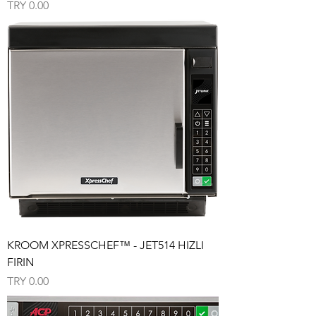
Price
TRY 0.00
KROOM XPRESSCHEF™ - JET514 HIZLI
FIRIN
Price
TRY 0.00