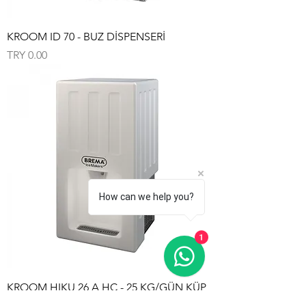
KROOM ID 70 - BUZ DİSPENSERİ
Price
TRY 0.00
How can we help you?
1
KROOM HIKU 26 A HC - 25 KG/GÜN KÜP
BUZ MAKİNESİ DİSPENSERİ